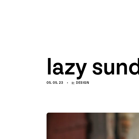
lazy sun
05. 05. 23
DESIGN