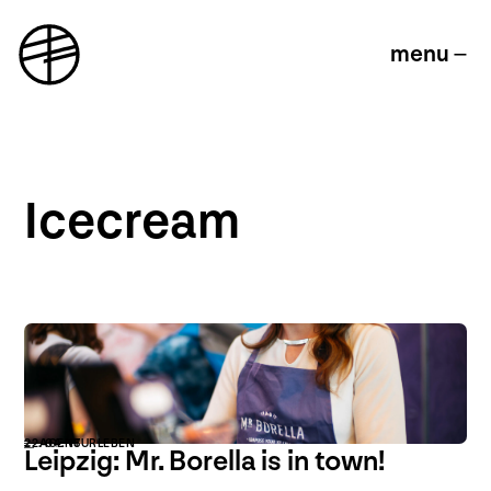
menu
Icecream
Probiere Deine eigene Kreation im
Icecream-Konzeptstore
22. 04. 18
AGENTURLEBEN
Leipzig: Mr. Borella is in town!