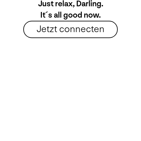
Just relax, Darling.
It´s
all
good now.
Jetzt connecten
Art Arminum GmbH
Wiener Straße 82