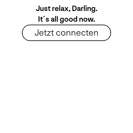
Just relax, Darling.
It´s
all
good now.
Jetzt connecten
Art Arminum GmbH
Wiener Straße 82