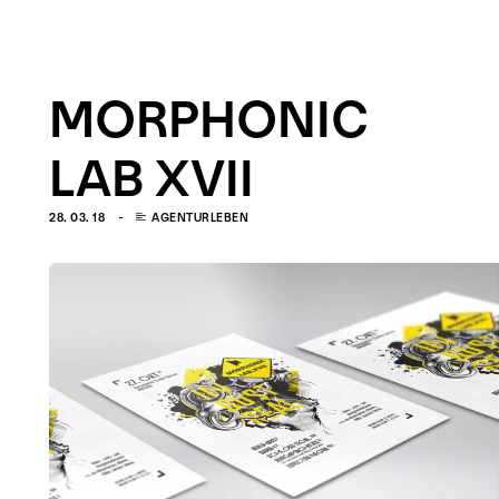
menu
MORPHONIC
LAB XVII
28. 03. 18
AGENTURLEBEN